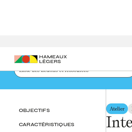
Accueil
Parcours de création d'un hameau léger
Intercon
Liste des actions et ressources
Atelier
OBJECTIFS
Int
CARACTÉRISTIQUES