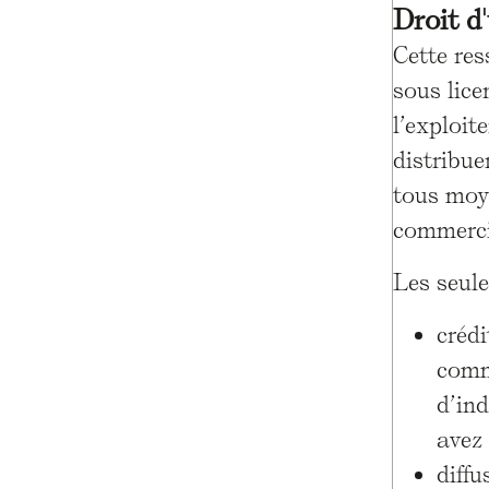
Droit d
Cette re
sous lic
l’exploit
distribue
tous moy
commerci
Les seule
créd
comm
d’ind
avez 
diffu