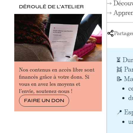
→ Découvr
DÉROULÉ DE L'ATELIER
→ Apprend
Partager
⏳ Dur
👯 Par
Nos contenus en accès libre sont
financés grâce à votre dons. Si
📝 Mat
vous en avez les moyens et
c
l’envie, soutenez-nous !
d
FAIRE UN DON
📍 Es
u