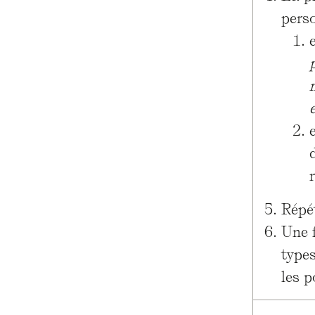
pers
Répé
Une f
types
les p