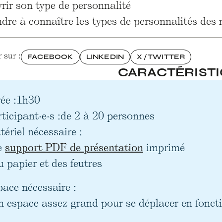
ir son type de personnalité
re à connaître les types de personnalités des 
 sur :
FACEBOOK
LINKEDIN
X / TWITTER
CARACTÉRIST
ée :
1h30
ticipant·e·s :
de 2 à 20 personnes
ériel nécessaire :
e
support PDF de présentation
imprimé
u papier et des feutres
pace nécessaire :
n espace assez grand pour se déplacer en fonct