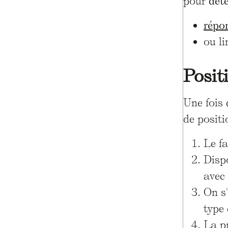
pour
dét
répon
ou l
Posit
Une fois 
de posit
Le fa
Dispo
avec 
On s'
type 
La pr