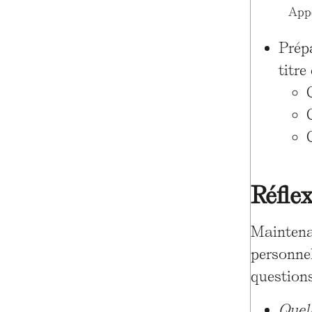
Appé
Prép
titre
Réfle
Maintenan
personnel
questions
Quell