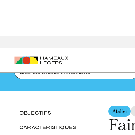
Accueil
Parcours de création d'un hameau léger
Faire un 
Liste des actions et ressources
Atelier
OBJECTIFS
Fai
CARACTÉRISTIQUES