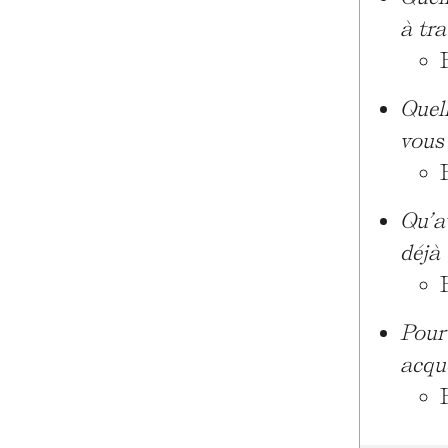
à tra
Quel
vous
Qu’a
déjà
Pour
acqué