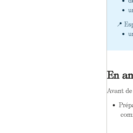
d
u
📍 Es
u
En am
Avant de 
Prépa
comm