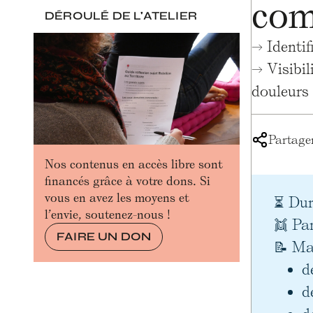
com
DÉROULÉ DE L'ATELIER
→ Identif
→ Visibil
douleurs
Partager
Nos contenus en accès libre sont
financés grâce à votre dons. Si
vous en avez les moyens et
⏳ Dur
l’envie, soutenez-nous !
👯 Par
FAIRE UN DON
📝 Mat
d
d