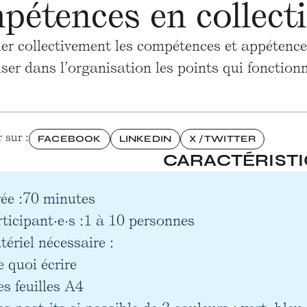
pétences en collecti
ier collectivement les compétences et appétenc
iser dans l’organisation les points qui fonctio
 sur :
FACEBOOK
LINKEDIN
X / TWITTER
CARACTÉRIST
ée :
70 minutes
ticipant·e·s :
1 à 10 personnes
ériel nécessaire :
e quoi écrire
es feuilles A4