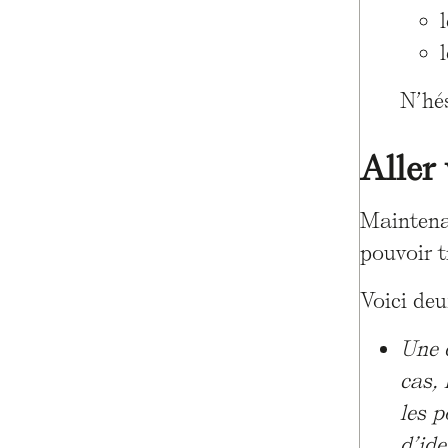
N’hé
Aller
Maintenan
pouvoir t
Voici de
Une d
cas, 
les p
d’ide