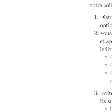
votre coll
Distr
optio
Vous 
et a
indiv
Invit
its s