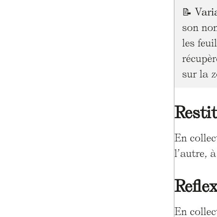
📝
Vari
son nom
les feu
récupèr
sur la 
Resti
En collec
l’autre, 
Refle
En collec