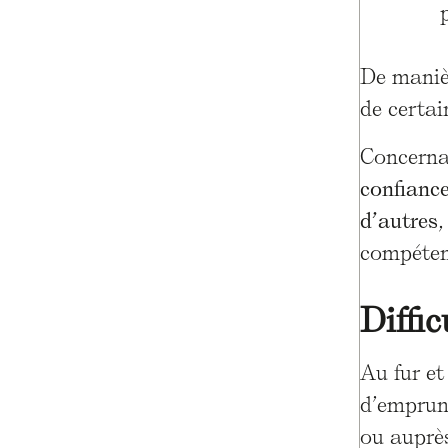
De manièr
de certai
Concernan
confiance
d’autres
,
compétenc
Diffi
Au fur et
d’emprunt
ou auprès