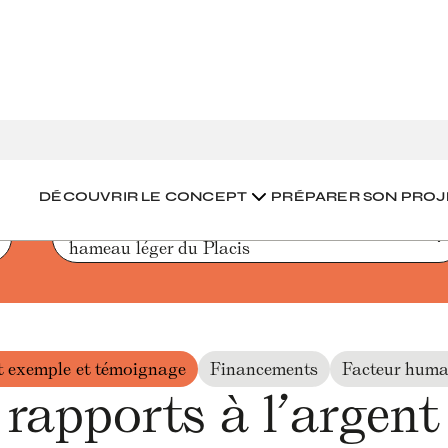
rts à l’argent au sein du collectif du hameau léger du Placis
DÉCOUVRIR LE CONCEPT
PRÉPARER SON PROJ
Les rapports à l’argent au sein du collectif du 
hameau léger du Placis
 exemple et témoignage
Financements
Facteur huma
 rapports à l’argent