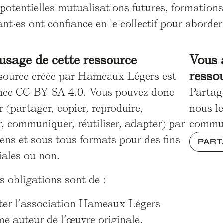
f (potentielles mutualisations futures, format
ant·es ont confiance en le collectif pour aborde
'usage de cette ressource
Vous 
resso
ssource créée par Hameaux Légers est
ence CC-BY-SA 4.0. Vous pouvez donc
Partag
er (partager, copier, reproduire,
nous le
r, communiquer, réutiliser, adapter) par
commu
ens et sous tous formats pour des fins
PART
ales ou non.
s obligations sont de :
iter l’association Hameaux Légers
e auteur de l’œuvre originale,