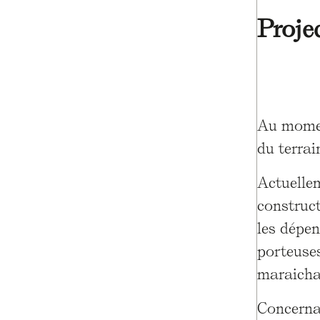
Proje
Au moment
du terrai
Actuellem
construct
les dépen
porteuses
maraichag
Concernan