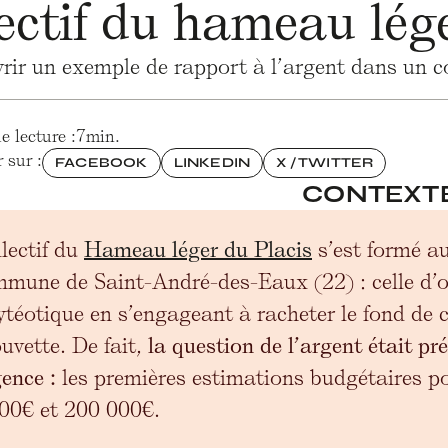
lectif du hameau lég
ir un exemple de rapport à l’argent dans un co
 lecture :
7
min.
 sur :
FACEBOOK
LINKEDIN
X / TWITTER
CONTEXT
lectif du
Hameau léger du Placis
s’est formé a
mmune de Saint-André-des-Eaux (22) : celle d’
téotique en s’engageant à racheter le fond de 
uvette. De fait,
la question de l’argent était pr
ence :
les premières estimations budgétaires pou
00€ et 200 000€.