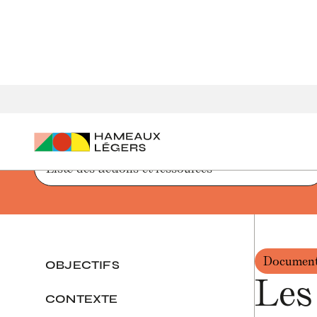
Accueil
Parcours de création d'un hameau léger
Les rappo
Liste des actions et ressources
Document
OBJECTIFS
Les
CONTEXTE