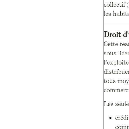
collecti
les habit
Droit d
Cette re
sous lic
l’exploit
distribue
tous moy
commerci
Les seule
créd
comm