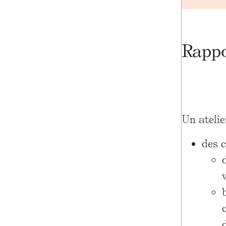
Rappo
Un atelie
des 