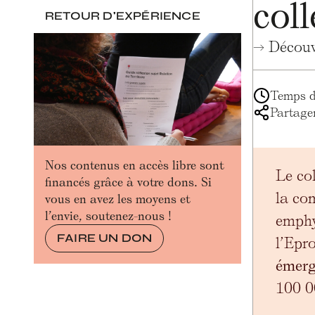
col
RETOUR D'EXPÉRIENCE
→ Découvr
Temps de
Partager
Nos contenus en accès libre sont
Le col
financés grâce à votre dons. Si
la co
vous en avez les moyens et
l’envie, soutenez-nous !
emphy
FAIRE UN DON
l’Epro
émerg
100 0