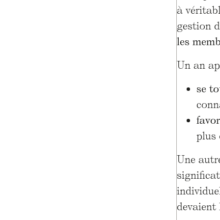
à véritab
gestion 
les membr
Un an apr
se to
conn
favo
plus
Une autre
significa
individue
devaient 