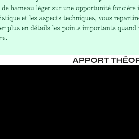
t de hameau léger sur une opportunité foncière i
istique et les aspects techniques, vous reparti
er plus en détails les points importants quand 
re.
APPORT THÉO