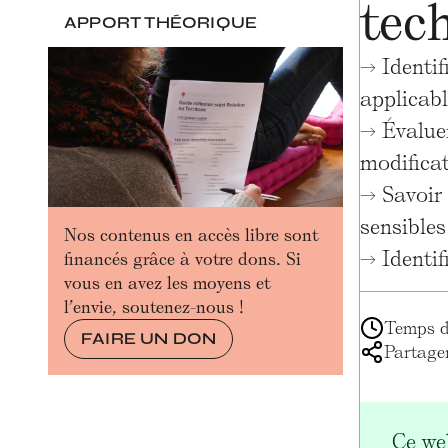
tec
APPORT THÉORIQUE
→ Identif
applicabl
→ Évaluer
modifica
→ Savoir 
sensibles
Nos contenus en accès libre sont
→ Identif
financés grâce à votre dons. Si
vous en avez les moyens et
l’envie, soutenez-nous !
Temps de
FAIRE UN DON
Partager
Ce we