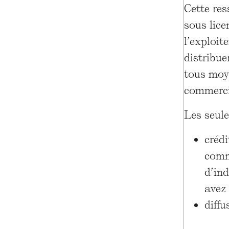
Cette re
sous lic
l’exploit
distribue
tous moy
commerci
Les seule
créd
comm
d’ind
avez 
diffu