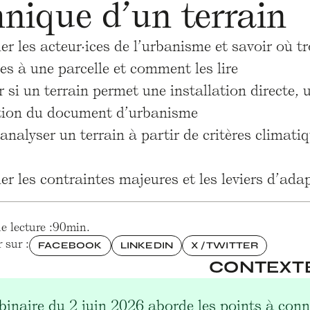
hnique d’un terrain
ier les acteur·ices de l’urbanisme et savoir où
es à une parcelle et comment les lire
 si un terrain permet une installation directe,
tion du document d’urbanisme
analyser un terrain à partir de critères climat
ier les contraintes majeures et les leviers d’ad
 lecture :
90
min.
 sur :
FACEBOOK
LINKEDIN
X / TWITTER
CONTEXT
binaire du 2 juin 2026 aborde les points à conna