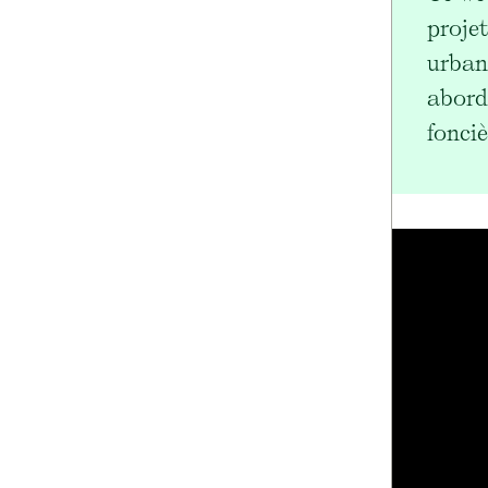
proje
urban
abord
fonciè