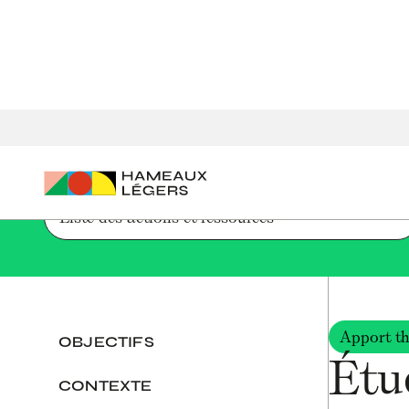
Accueil
Parcours de création d'un hameau léger
Étudier l
Liste des actions et ressources
Apport th
OBJECTIFS
Étud
CONTEXTE