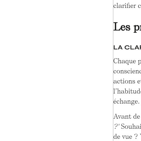
clarifier
Les p
LA CLA
Chaque pa
conscienc
actions 
l’habitud
échange.
Avant de 
?"
Souhai
de vue ?