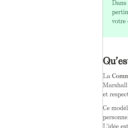
Dans 
pertin
votre
Qu’es
La
Commu
Marshall
et respec
Ce modèle
personnel
L’idée es