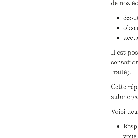
de nos éc
écou
obse
accue
Il est po
sensation
traité).
Cette ré
submerger
Voici deu
Resp
vous 