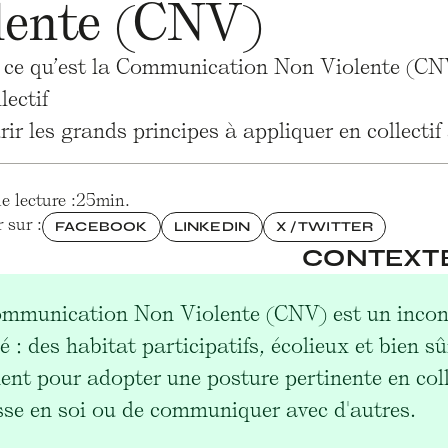
lente (CNV)
r ce qu’est la Communication Non Violente (CN
lectif
ir les grands principes à appliquer en collectif
 lecture :
25
min.
 sur :
FACEBOOK
LINKEDIN
X / TWITTER
CONTEXT
mmunication Non Violente (CNV) est un inconto
 : des habitat participatifs, écolieux et bien sû
ent pour adopter une posture pertinente en collec
sse en soi ou de communiquer avec d'autres.