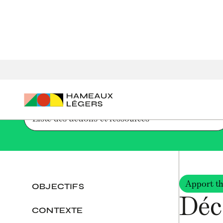
Accueil
Parcours de création d'un hameau léger
Découvri
Liste des actions et ressources
Apport th
OBJECTIFS
Déc
CONTEXTE