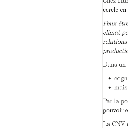
Chez Ham
cercle en 
Peux-être
climat pe
relations
productio
Dans un t
cogn
mais 
Par la p
pouvoir e
La CNV es