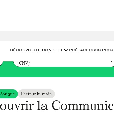
r la Communication Non Violente (CNV)
DÉCOUVRIR LE CONCEPT
PRÉPARER SON PROJ
Découvrir la Communication Non Violente 
(CNV)
éorique
Facteur humain
ouvrir la Communic