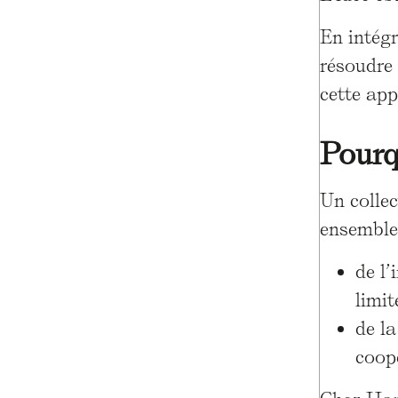
En intégr
résoudre
cette app
Pourq
Un collec
ensemble 
de l’
limit
de la
coop