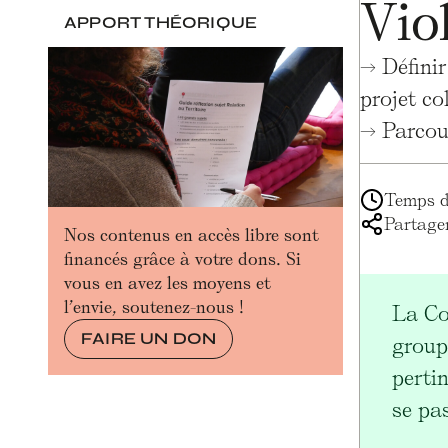
Vio
APPORT THÉORIQUE
→ Défini
projet col
→ Parcour
Temps de
Partager
Nos contenus en accès libre sont
financés grâce à votre dons. Si
vous en avez les moyens et
l’envie, soutenez-nous !
La Co
FAIRE UN DON
groupé
pertin
se pa