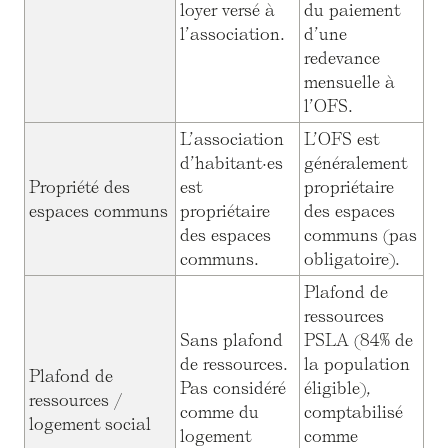
loyer versé à
du paiement
l’association.
d’une
redevance
mensuelle à
l’OFS.
L’association
L’OFS est
d’habitant·es
généralement
Propriété des
est
propriétaire
espaces communs
propriétaire
des espaces
des espaces
communs (pas
communs.
obligatoire).
Plafond de
ressources
Sans plafond
PSLA (84% de
de ressources.
la population
Plafond de
Pas considéré
éligible),
ressources /
comme du
comptabilisé
logement social
logement
comme