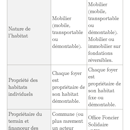
Mobilier
(mobile,
Mobilier
transportable
(mobile,
ou
Nature de
transportable
démontable).
l’habitat
ou
Mobilier ou
démontable).
immobilier sur
fondations
réversibles.
Chaque foyer
Chaque foyer
est
Propriété des
est
propriétaire de
habitats
propriétaire de
son habitat
individuels
son habitat
fixe ou
démontable.
démontable.
Propriétaire du
Commune (ou
Office Foncier
terrain et
plus rarement
Solidaire
financeur des
un acteur