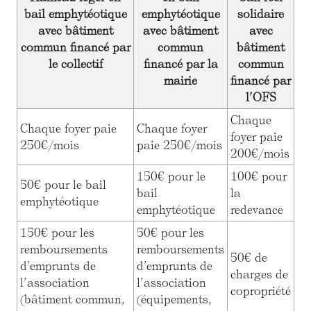
bail emphytéotique
emphytéotique
solidaire
avec bâtiment
avec bâtiment
avec
commun financé par
commun
bâtiment
le collectif
financé par la
commun
mairie
financé par
l’OFS
Chaque
Chaque foyer paie
Chaque foyer
foyer paie
250€/mois
paie 250€/mois
200€/mois
150€ pour le
100€ pour
50€ pour le bail
bail
la
emphytéotique
emphytéotique
redevance
150€ pour les
50€ pour les
remboursements
remboursements
50€ de
d’emprunts de
d’emprunts de
charges de
l’association
l’association
copropriété
(bâtiment commun,
(équipements,