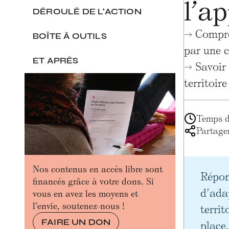
l’ap
DÉROULÉ DE L'ACTION
→ Compren
BOÎTE À OUTILS
par une c
ET APRÈS
→ Savoir 
territoir
Temps de
Partager
Nos contenus en accès libre sont
Répon
financés grâce à votre dons. Si
d’ada
vous en avez les moyens et
l’envie, soutenez-nous !
terri
FAIRE UN DON
place,