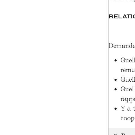
RELATI
Demandez-
Quell
rémun
Quell
Quel 
rappo
Y a-t
coopé