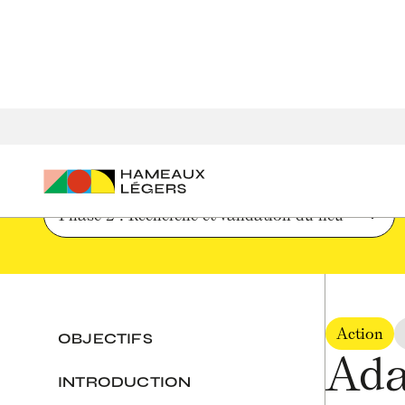
Accueil
Parcours de création d'un hameau léger
Candidate
Phase 2 : Recherche et validation du lieu
Action
OBJECTIFS
Ada
INTRODUCTION