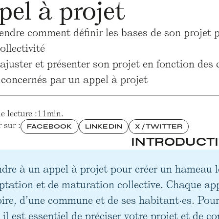
pel à projet
dre comment définir les bases de son projet pour 
ollectivité
ajuster et présenter son projet en fonction des c
e concernés par un appel à projet
 lecture :
11
min.
 sur :
FACEBOOK
LINKEDIN
X / TWITTER
INTRODUCT
dre à un appel à projet pour créer un hameau lé
ptation et de maturation collective. Chaque appe
toire, d’une commune et de ses habitant·es. Pou
 il est essentiel de préciser votre projet et de c