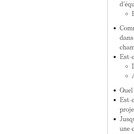
d’éq
Comme
dans
chamb
Est-
Quel 
Est-c
proje
Jusq
une c