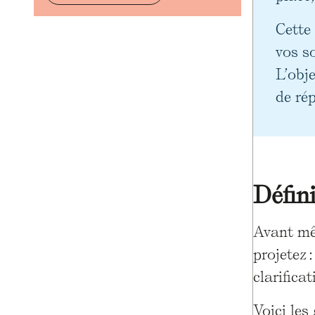
Cette 
vos so
L’obje
de rép
Défin
Avant mêm
projetez 
clarifica
Voici les