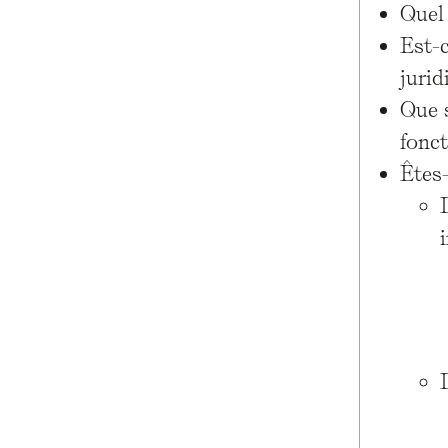
Quel 
Est-
jurid
Que 
fonc
Êtes