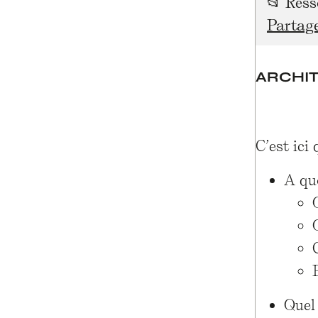
📂
Ress
Partage
ARCHI
C’est ici
A qu
Quel