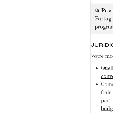
📂
Ress
Partage
progr
JURIDI
Votre mod
Quell
conv
Comme
frais
parti
budg